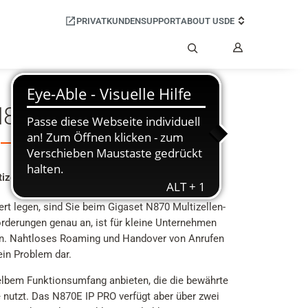
PRIVATKUNDEN
SUPPORT
ABOUT US
DE
Mein
Benutzerko
Suche
N870E IP PRO
ltizellen-Lösungen in speziellen Umgebungen
 legen, sind Sie beim Gigaset N870 Multizellen-
orderungen genau an, ist für kleine Unternehmen
en. Nahtloses Roaming und Handover von Anrufen
in Problem dar.
selbem Funktionsumfang anbieten, die die bewährte
 nutzt. Das N870E IP PRO verfügt aber über zwei