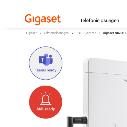
Telefonielösungen
Zum Haupt-Seiteninhalt
Gigaset
Telefonielösungen
DECT-Systeme
Gigaset N870E I
Zur Suche
Zur Sprachauswahl
Zu den Cookie Einstellungen
Warenkorb
Shift+Alt+C
Kundenkonto
Shift+Alt+A