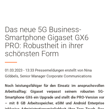
Mein
Benutzer
Suche
Skip to main content
Das neue 5G Business-
Zur Suche springen
Smartphone Gigaset GX6
PRO: Robustheit in ihrer
Zur Sprachauswahl springen
schönsten Form
Skip to Cookie Configuration
01.03.2023 - 13:33
Pressemeldungen
erstellt von Nina
Göbbels, Senior Manager Corporate Communications
Warenkorb
Noch leistungsfähiger für den Einsatz im anspruchsvollen
Shift+Alt+C
Arbeitsalltag: Gigaset verpasst seinem robusten 5G-
Customer Account
Smartphone GX6 ein Upgrade und stellt die PRO-Version vor
Shift+Alt+A
– mit 8 GB Arbeitsspeicher, eSIM und Android Enterprise