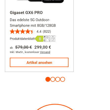
Gigaset GX6 PRO
Das edelste 5G Outdoor-
Smartphone mit 8GB/128GB
4.4
(822)
4.4
Produktdatenblatt
von
5
579,00 €
299,00 €
ab
Sternen.
Inkl. MwSt.
,
kostenloser
Versand
822
Artikel ansehen
Bewertungen