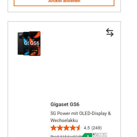
Artikel ansehen
Bewertung
Schließen
Gigaset GS6
5G Power mit OLED-Display &
Wechselakku
4.5
(249)
4.5
Produktdatenblatt