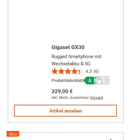
Transparent
Smartphone Modell
GL7
Gigaset GX30
GS100
Rugged Smartphone mit
GS100H
Wechselakku & 5G
4.3
(6)
GS110
4.3
Produktdatenblatt
von
GS280
5
329,00 €
GS290
Sternen.
Inkl. MwSt.
,
kostenloser
Versand
6
GS3
Artikel ansehen
Bewertungen
GS4
GS4 senior
NEU