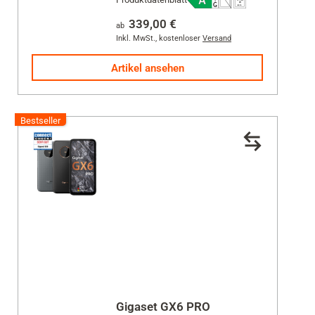
von
5
339,00 €
ab
Sternen.
Inkl. MwSt.
,
kostenloser
Versand
249
Artikel ansehen
Bewertungen
Bestseller
Gigaset GX6 PRO