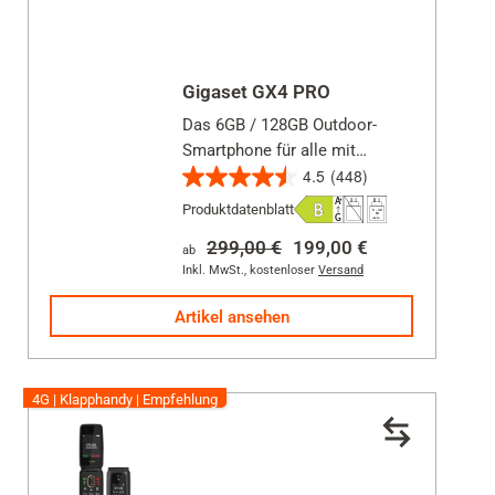
Gigaset GX4 PRO
Das 6GB / 128GB Outdoor-
Smartphone für alle mit
4.5
(448)
aktivem Lebensstil &
4.5
anspruchsvoller Arbeit
Produktdatenblatt
von
5
299,00 €
199,00 €
ab
Sternen.
Inkl. MwSt.
,
kostenloser
Versand
448
Artikel ansehen
Bewertungen
4G | Klapphandy | Empfehlung