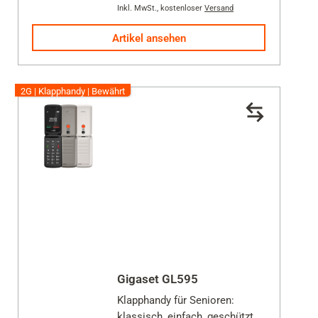
Sternen.
Inkl. MwSt.
,
kostenloser
Versand
30
Artikel ansehen
Bewertungen
2G | Klapphandy | Bewährt
Gigaset GL595
Klapphandy für Senioren:
klassisch, einfach, geschützt