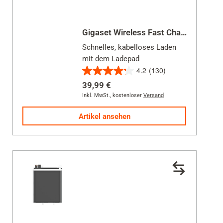
Gigaset Wireless Fast Charger 2.0
Schnelles, kabelloses Laden
mit dem Ladepad
4.2
(130)
4.2
39,99 €
von
Inkl. MwSt.
,
kostenloser
Versand
5
Sternen.
Artikel ansehen
130
Bewertungen