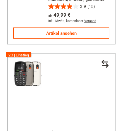
3.9
(15)
3.9
49,99 €
ab
von
Inkl. MwSt.
,
kostenloser
Versand
5
Sternen.
Artikel ansehen
15
Bewertungen
2G | Einstieg