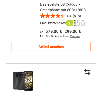
Das edelste 5G Outdoor-
Smartphone mit 8GB/128GB
4.4
(818)
4.4
Produktdatenblatt
von
5
579,00 €
299,00 €
ab
Sternen.
Inkl. MwSt.
,
kostenloser
Versand
818
Artikel ansehen
Bewertungen