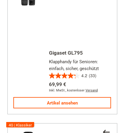
Gigaset GL795
Klapphandy für Senioren:
einfach, sicher, geschützt
4.2
(33)
4.2
69,99 €
von
Inkl. MwSt.
,
kostenloser
Versand
5
Sternen.
Artikel ansehen
33
Bewertungen
4G | Klassiker