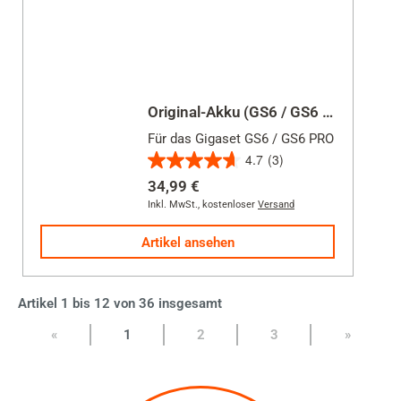
Original-Akku (GS6 / GS6 PRO)
Für das Gigaset GS6 / GS6 PRO
4.7
(3)
4.7
34,99 €
von
Inkl. MwSt.
,
kostenloser
Versand
5
Sternen.
Artikel ansehen
3
Bewertungen
Artikel 1 bis 12 von 36 insgesamt
Seite:
«
1
2
3
»