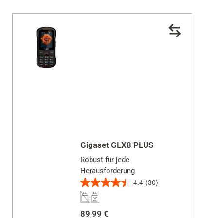
Gigaset GLX8 PLUS
Robust für jede
Herausforderung
4.4
(30)
4.4
von
5
89,99 €