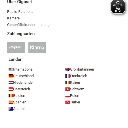
Über Gigaset
Public-Relations
Karriere
Geschäftskunden-Lösungen
Zahlungsarten
PayPal
Klarna
Zahlung
Zahlung
akzeptiert
akzeptiert
Länder
International
Großbritannien
Deutschland
Frankreich
Niederlande
Italien
Österreich
Schweiz
Belgien
Polen
Spanien
Türkei
Australien