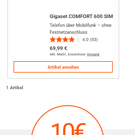
Gigaset COMFORT 600 SIM
Telefon über Mobilfunk – ohne
Festnetzanschluss
4.0
(53)
4.0
69,99 €
von
Inkl. MwSt.
,
kostenloser
Versand
5
Sternen.
Artikel ansehen
53
Bewertungen
1 Artikel
10€