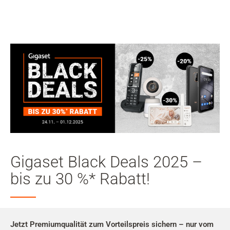
Mein
Benutzer
Suche
Zum Haupt-Seiteninhalt
Zur Suche
Zur Sprachauswahl
Zu den Cookie Einstellungen
Gigaset Black Deals 2025 –
Warenkorb
bis zu 30 %* Rabatt!
Shift+Alt+C
Kundenkonto
Shift+Alt+A
Jetzt Premiumqualität zum Vorteilspreis sichern – nur vom