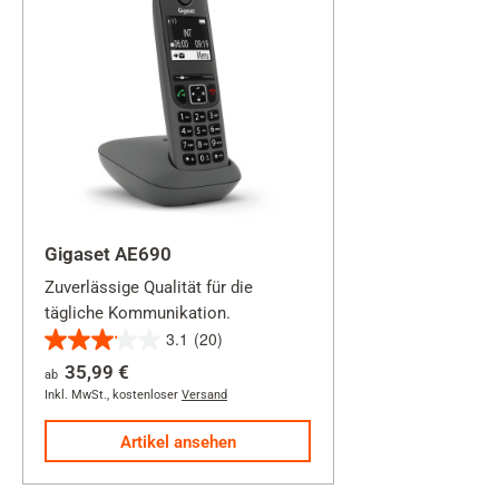
Gigaset AE690
Zuverlässige Qualität für die
tägliche Kommunikation.
3.1
(20)
3.1
35,99 €
ab
von
Inkl. MwSt.
,
kostenloser
Versand
5
Sternen.
Artikel ansehen
20
Bewertungen