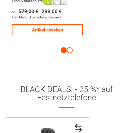
Produktdatenblatt
von
5
579,00 €
299,00 €
ab
Sternen.
Inkl. MwSt.
,
kostenloser
Versand
821
Artikel ansehen
Bewertungen
BLACK DEALS: - 25 %* auf
Festnetztelefone