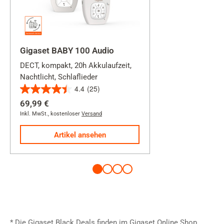
Gigaset BABY 100 Audio
DECT, kompakt, 20h Akkulaufzeit,
Nachtlicht, Schlaflieder
4.4
(25)
4.4
69,99 €
von
Inkl. MwSt.
,
kostenloser
Versand
5
Sternen.
Artikel ansehen
25
Bewertungen
* Die Gigaset Black Deals finden im Gigaset Online Shop