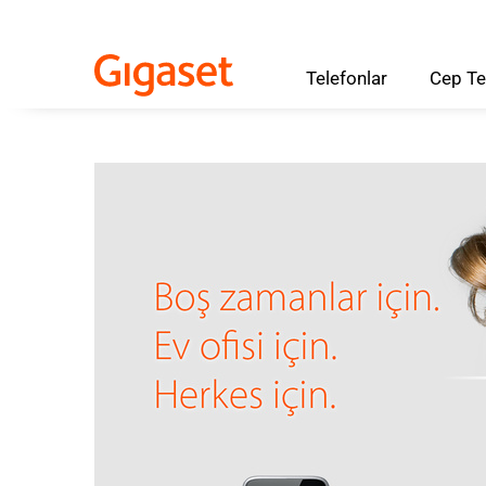
Telefonlar
Cep
Te
Skip to main content
Aramaya atla
Dil seçimine atla
Skip to Cookie Configuration
Cart
Shift+Alt+C
Customer Account
Shift+Alt+A