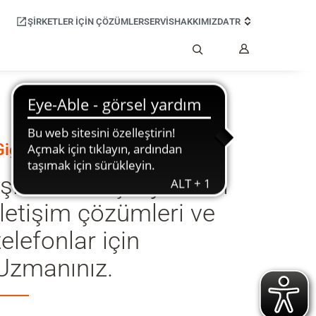
ŞIRKETLER IÇIN ÇÖZÜMLER
SERVİS
HAKKIMIZDA
TR
Hesabım
Ara
Gigaset’ e Hoşgeldiniz:
İşletmeler için yaratıcı
iletişim çözümleri ve
telefonlar için
Uzmanınız.