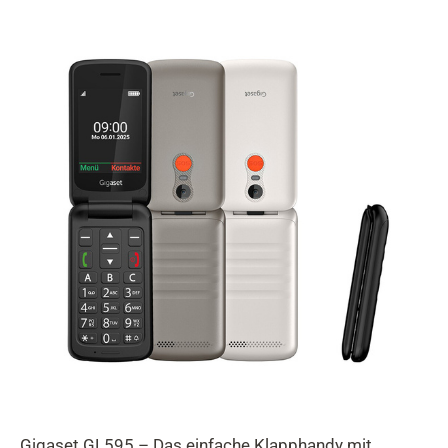
Gigaset GL595 – Das einfache Klapphandy mit