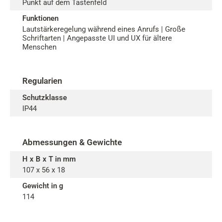
Punkt auf dem Tastenfeld
Funktionen
Lautstärkeregelung während eines Anrufs | Große
Schriftarten | Angepasste UI und UX für ältere
Menschen
Regularien
Schutzklasse
IP44
Abmessungen & Gewichte
H x B x T in mm
107 x 56 x 18
Gewicht in g
114