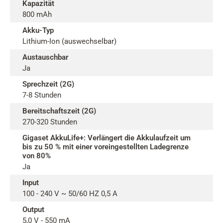
Kapazität
800 mAh
Akku-Typ
Lithium-Ion (auswechselbar)
Austauschbar
Ja
Sprechzeit (2G)
7-8 Stunden
Bereitschaftszeit (2G)
270-320 Stunden
Gigaset AkkuLife+: Verlängert die Akkulaufzeit um
bis zu 50 % mit einer voreingestellten Ladegrenze
von 80%
Ja
Input
100 - 240 V ~ 50/60 HZ 0,5 A
Output
5,0 V - 550 mA