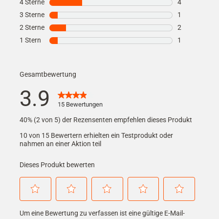
4 Sterne
Sterne
4
4 Bewertungen
3 Sterne
Sterne
1
1 Bewertung m
2 Sterne
Sterne
2
2 Bewertungen
1 Stern
Sterne
1
1 Bewertung m
Gesamtbewertung
3.9
15 Bewertungen
40% (2 von 5) der Rezensenten empfehlen dieses Produkt
10 von 15 Bewertern erhielten ein Testprodukt oder
nahmen an einer Aktion teil
Dieses Produkt bewerten
Wählen
Wählen
Wählen
Wählen
Wählen
Um eine Bewertung zu verfassen ist eine gültige E-Mail-
Sie
Sie
Sie
Sie
Sie