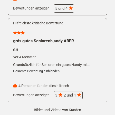
Bewertungen anzeigen: 
5 und 4
Hilfreichste kritische Bewertung
3 von 5 Sternen.
grds gutes Seniorenh,andy ABER
GH
vor 4 Monaten
Grundsätzlich für Senioren ein gutes Handy mit
Notruftaste und einfacher Bedienung. Leider ist die
Gesamte Bewertung einblenden
Mit dieser Aktion wird ein modales Dia
Hauptfunktion, das telefonieren, für Senioren sehr
kompliziert gelöst. Man kann nicht direkt aus den
Kontakten anrufen, sondern muss dort erst über
4 Personen fanden dies hilfreich
Optionen und Anrufe gehen. Daher für ältere Leute nicht
wirklich nutzbar. Sehr schade...........
Bewertungen anzeigen: 
3
2 und 1
Bilder und Videos von Kunden