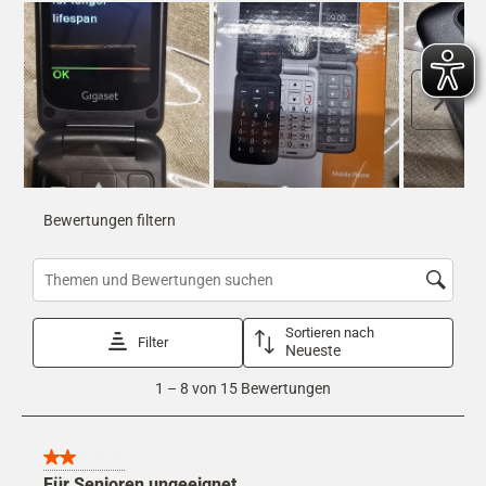
Weit
Bewertungen filtern
Suchthemen und Bewertungen Suchregion
Sortieren nach
Filter
Neueste
1
1
–
8 von 15
Bewertungen
to
8
von
15
2 von 5 Sternen.
Bewertungen
Für Senioren ungeeignet