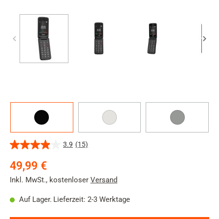
Gerätefarbe
Schwarz
Pearl-
Titan-
white
Silber
3.9
(15)
3.9
von
49,99 €
5
Sternen.
Inkl. MwSt.
,
kostenloser
Versand
15
Bewertungen
Auf Lager.
Lieferzeit: 2-3 Werktage