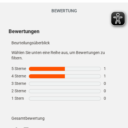
BEWERTUNG
Kundenmeinungen
Bewertungen
Beurteilungsüberblick
Wählen Sie unten eine Reihe aus, um Bewertungen zu
filtern.
5 Sterne
Sterne
1
1 Bewertung m
4 Sterne
Sterne
1
1 Bewertung m
3 Sterne
Sterne
0
0 Bewertungen
2 Sterne
Sterne
0
0 Bewertungen
1 Stern
Sterne
0
0 Bewertungen
Gesamtbewertung