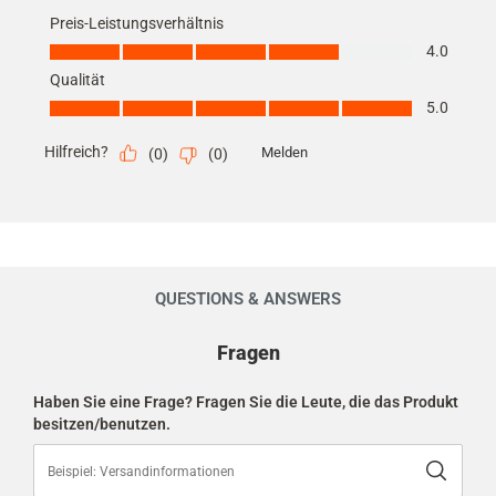
Preis-Leistungsverhältnis
Preis-Leistungsverhältnis, 4.0 von 5
4.0
Qualität
Qualität, 5.0 von 5
5.0
Hilfreich?
Melden
(
0
)
(
0
)
QUESTIONS & ANSWERS
Product
Fragen
Questions
&
Answers
Haben Sie eine Frage? Fragen Sie die Leute, die das Produkt
besitzen/benutzen.