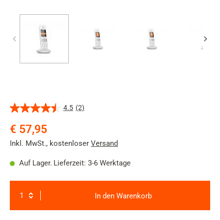
4.5
(2)
4.5
von
€ 57,95
5
Sternen.
Inkl. MwSt.
,
kostenloser
Versand
2
Bewertungen
Auf Lager.
Lieferzeit: 3-6 Werktage
In den Warenkorb