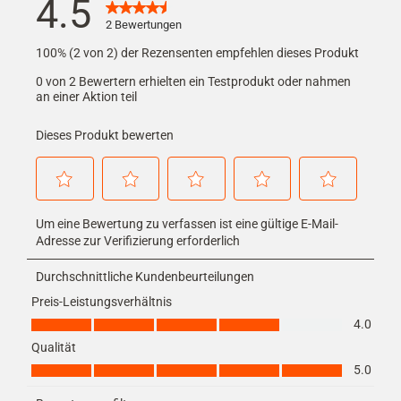
4.5
2 Bewertungen
100% (2 von 2) der Rezensenten empfehlen dieses Produkt
0 von 2 Bewertern erhielten ein Testprodukt oder nahmen
an einer Aktion teil
Dieses Produkt bewerten
Wählen
Wählen
Wählen
Wählen
Wählen
Um eine Bewertung zu verfassen ist eine gültige E-Mail-
Sie
Sie
Sie
Sie
Sie
diese
diese
diese
diese
diese
Adresse zur Verifizierung erforderlich
Option,
Option,
Option,
Option,
Option,
um
um
um
um
um
Durchschnittliche Kundenbeurteilungen
den
den
den
den
den
Preis-Leistungsverhältnis
Artikel
Artikel
Artikel
Artikel
Artikel
Preis-Leistungsverhältnis, 4.0 von 5
mit
mit
mit
mit
mit
4.0
1
2
3
4
5
Qualität
Stern
Sternen
Sternen
Sternen
Sternen
Qualität, 5.0 von 5
zu
zu
zu
zu
zu
5.0
bewerten.
bewerten.
bewerten.
bewerten.
bewerten.