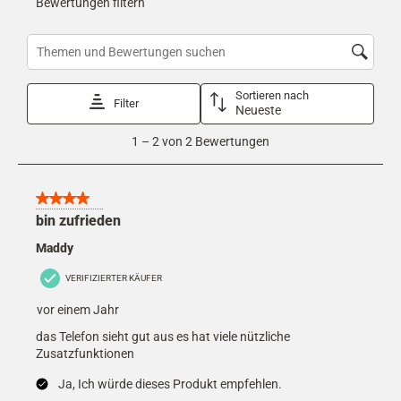
Mit
Mit
Mit
Mit
Mit
Bewertungen filtern
dieser
dieser
dieser
dieser
dieser
Aktion
Aktion
Aktion
Aktion
Aktion
wird
wird
wird
wird
wird
Suchthemen und Bewertungen Suchregion
das
das
das
das
das
Eingabeformular
Eingabeformular
Eingabeformular
Eingabeformular
Eingabeformular
Sortieren nach
geöffnet.
geöffnet.
geöffnet.
geöffnet.
geöffnet.
Filter
Neueste
1
1
–
2 von 2
Bewertungen
to
2
von
2
4 von 5 Sternen.
Bewertungen
bin zufrieden
Maddy
VERIFIZIERTER KÄUFER
vor einem Jahr
das Telefon sieht gut aus es hat viele nützliche
Zusatzfunktionen
Ja, Ich würde dieses Produkt empfehlen.