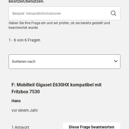
besitzen/benutzen.
Aktion
Aktion
Aktion
Aktion
Aktion
wird
wird
wird
wird
wird
das
das
das
das
das
Eingabeformular
Eingabeformular
Eingabeformular
Eingabeformular
Eingabeformular
Geben Sie Ihre Frage ein und wir prüfen, ob sie bereits gestellt und
geöffnet.
geöffnet.
geöffnet.
geöffnet.
geöffnet.
beantwortet wurde.
1 - 6 von 6 Fragen
Sortieren nach
F: Mobilteil Gigaset E630HX kompatibel mit
Fritzbox 7530
Hans
vor einem Jahr
Diese Frage beantworten
1 Antwort