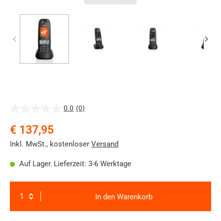
0.0
(0)
0.0
von
€ 137,95
5
Sternen.
Inkl. MwSt.
,
kostenloser
Versand
Auf Lager.
Lieferzeit: 3-6 Werktage
In den Warenkorb