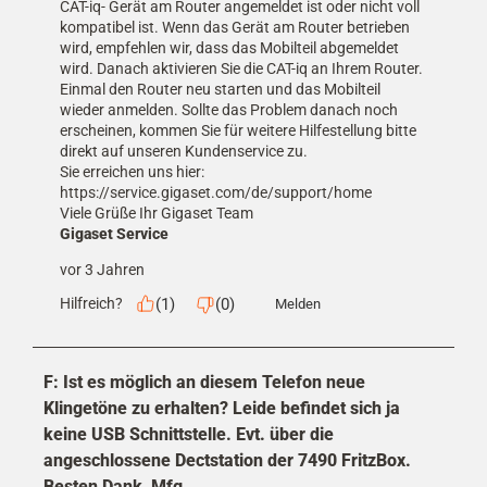
CAT-iq- Gerät am Router angemeldet ist oder nicht voll 
kompatibel ist. Wenn das Gerät am Router betrieben 
wird, empfehlen wir, dass das Mobilteil abgemeldet 
wird. Danach aktivieren Sie die CAT-iq an Ihrem Router. 
Einmal den Router neu starten und das Mobilteil 
wieder anmelden. Sollte das Problem danach noch 
erscheinen, kommen Sie für weitere Hilfestellung bitte 
direkt auf unseren Kundenservice zu. 

Sie erreichen uns hier: 
https://service.gigaset.com/de/support/home

Viele Grüße Ihr Gigaset Team
Gigaset Service
vor 3 Jahren
(
1
)
(
0
)
Hilfreich?
Melden
F: Ist es möglich an diesem Telefon neue
Klingetöne zu erhalten? Leide befindet sich ja
keine USB Schnittstelle. Evt. über die
angeschlossene Dectstation der 7490 FritzBox.
Besten Dank, Mfg.