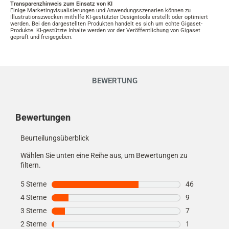
Transparenzhinweis zum Einsatz von KI
Einige Marketingvisualisierungen und Anwendungsszenarien können zu
Illustrationszwecken mithilfe KI-gestützter Designtools erstellt oder optimiert
werden. Bei den dargestellten Produkten handelt es sich um echte Gigaset-
Produkte. KI-gestützte Inhalte werden vor der Veröffentlichung von Gigaset
geprüft und freigegeben.
BEWERTUNG
Kundenmeinungen
Bewertungen
Beurteilungsüberblick
Wählen Sie unten eine Reihe aus, um Bewertungen zu
filtern.
5 Sterne
Sterne
46
46 Bewertung
4 Sterne
Sterne
9
9 Bewertungen
3 Sterne
Sterne
7
7 Bewertungen
2 Sterne
Sterne
1