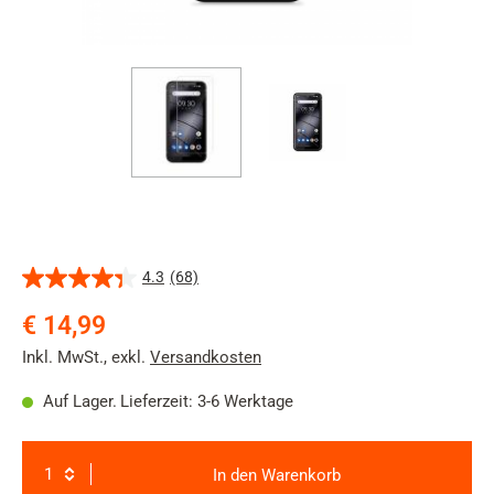
4.3
(68)
4.3
von
€ 14,99
5
Sternen.
Inkl. MwSt.
,
exkl.
Versandkosten
68
Bewertungen
Auf Lager.
Lieferzeit: 3-6 Werktage
In den Warenkorb