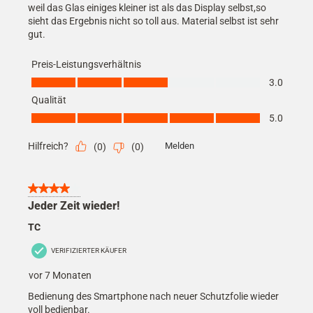
weil das Glas einiges kleiner ist als das Display selbst,so
sieht das Ergebnis nicht so toll aus. Material selbst ist sehr
gut.
Preis-Leistungsverhältnis
Preis-Leistungsverhältnis, 3.0 von 5
3.0
Qualität
Qualität, 5.0 von 5
5.0
Hilfreich?
Melden
(
0
)
(
0
)
4 von 5 Sternen.
Jeder Zeit wieder!
TC
VERIFIZIERTER KÄUFER
vor 7 Monaten
Bedienung des Smartphone nach neuer Schutzfolie wieder
voll bedienbar.