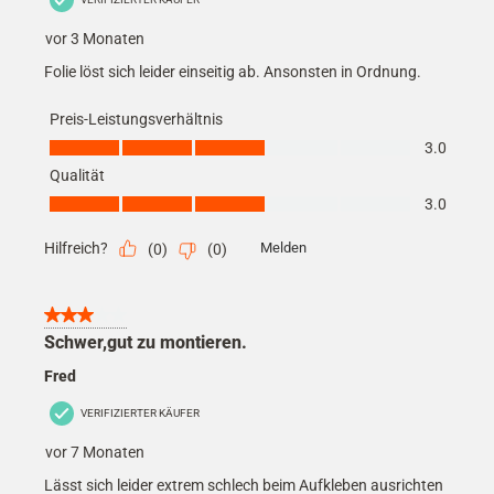
vor 3 Monaten
Folie löst sich leider einseitig ab. Ansonsten in Ordnung.
Preis-Leistungsverhältnis
Preis-Leistungsverhältnis, 3.0 von 5
3.0
Qualität
Qualität, 3.0 von 5
3.0
Hilfreich?
Melden
(
0
)
(
0
)
3 von 5 Sternen.
Schwer,gut zu montieren.
Fred
VERIFIZIERTER KÄUFER
vor 7 Monaten
Lässt sich leider extrem schlech beim Aufkleben ausrichten