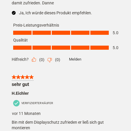
damit zufrieden. Danne
Ja, Ich würde dieses Produkt empfehlen.
Preis-Leistungsverhältnis
Preis-Leistungsverhältnis, 5.0 von 5
5.0
Qualität
Qualität, 5.0 von 5
5.0
Hilfreich?
Melden
(
0
)
(
0
)
5 von 5 Sternen.
sehr gut
H.Eichler
VERIFIZIERTER KÄUFER
vor 11 Monaten
Bin mit dem Displayschutz zufrieden er ließ sich gut
montieren