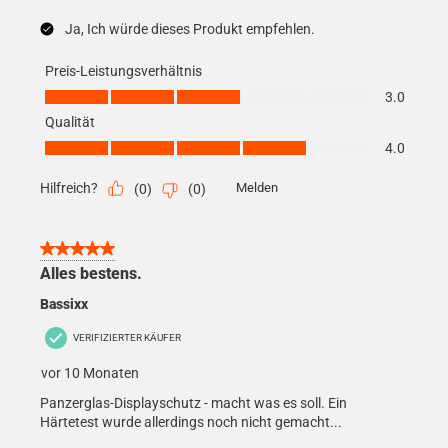
Ja, Ich würde dieses Produkt empfehlen.
Preis-Leistungsverhältnis
Preis-Leistungsverhältnis, 3.0 von 5
3.0
Qualität
Qualität, 4.0 von 5
4.0
Hilfreich?
Melden
(
0
)
(
0
)
5 von 5 Sternen.
Alles bestens.
Bassixx
VERIFIZIERTER KÄUFER
vor 10 Monaten
Panzerglas-Displayschutz - macht was es soll. Ein
Härtetest wurde allerdings noch nicht gemacht...