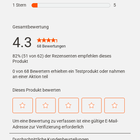
1 Bewertung m
1 Stern
Sterne
5
5 Bewertungen
Gesamtbewertung
4.3
68 Bewertungen
82% (51 von 62) der Rezensenten empfehlen dieses
Produkt
0 von 68 Bewertern erhielten ein Testprodukt oder nahmen
an einer Aktion teil
Dieses Produkt bewerten
Wählen
Wählen
Wählen
Wählen
Wählen
Um eine Bewertung zu verfassen ist eine gültige E-Mail-
Sie
Sie
Sie
Sie
Sie
diese
diese
diese
diese
diese
Adresse zur Verifizierung erforderlich
Option,
Option,
Option,
Option,
Option,
um
um
um
um
um
Durchschnittliche Kundenbeurteilungen