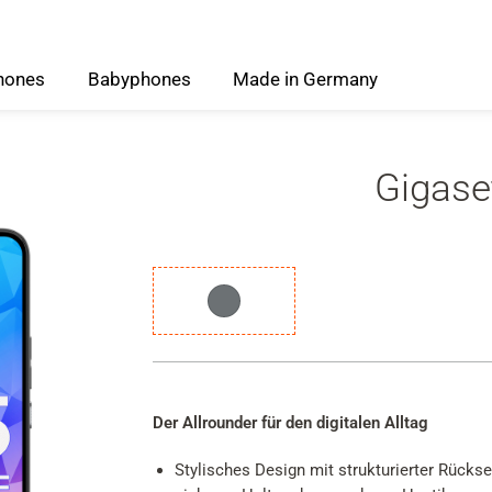
hones
Babyphones
Made
in
Germany
Gigase
Gerätefarbe
Dark
Titanium
Grey
Der Allrounder für den digitalen Alltag
Stylisches Design mit strukturierter Rücksei