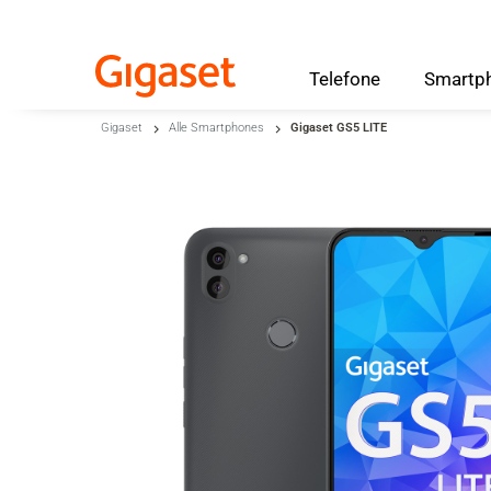
Telefone
Smartp
Skip to main content
Gigaset
Alle Smartphones
Gigaset GS5 LITE
Zur Suche springen
Zur Sprachauswahl springen
Skip to Cookie Configuration
Warenkorb
Shift+Alt+C
Customer Account
Shift+Alt+A