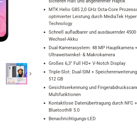
sicheren Halt und angenehmer Haptik
MTK Helio G85 2,0 GHz Octa-Core Prozesso
optimierter Leistung durch MediaTek Hype
Technology
Schnell aufladbarer und ausdauernder 450
Wechsel-Akku
Dual-Kamerasystem: 48 MP Hauptkamera 
Ultraweitwinkel- & Makrokamera
Großes 6,3" Full HD+ V-Notch Display
Triple-Slot: Dual-SIM + Speichererweiterung
512 GB
Gesichtserkennung und Fingerabdruckscan
Multifunktionen
Kontaktlose Datenübertragung durch NFC 
Bluetooth® 5.0
Benachrichtigungs-LED