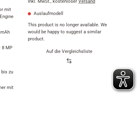
Inkl. MwSt.
,
kostenloser
Versand
173
Bewertungen
r mit
Auslaufmodell
rEngine
This product is no longer available. We
would be happy to suggest a similar
0 mAh
product.
+ 8 MP
Auf die Vergleichsliste
 bis zu
ner mit
+