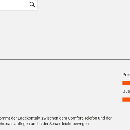
di
Ak
wi
da
Ei
ge
Prei
Preis
Qual
Quali
u kommt der Ladekontakt zwischen dem Comfort-Telefon und der
hrmals auflegen und in der Schale leicht bewegen.