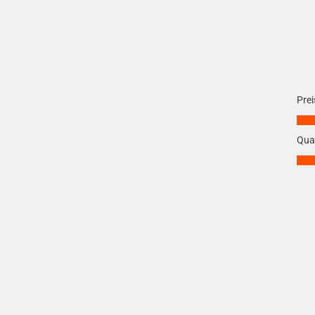
Prei
Preis
Qual
Quali