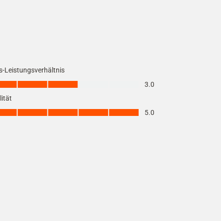
s-Leistungsverhältnis
-Leistungsverhältnis, 3.0 von 5
3.0
ität
tät, 5.0 von 5
5.0