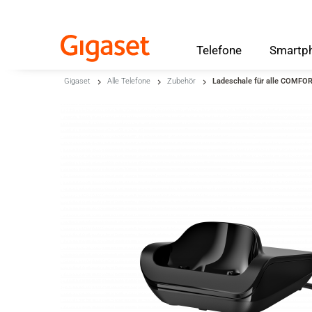
Telefone
Smartp
Skip to main content
Gigaset
Alle Telefone
Zubehör
Ladeschale für alle COMFO
Zur Suche springen
Zur Sprachauswahl springen
Skip to Cookie Configuration
Warenkorb
Shift+Alt+C
Customer Account
Shift+Alt+A