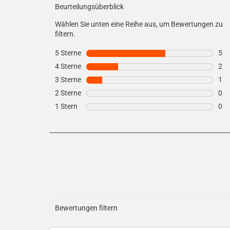
Beurteilungsüberblick
Wählen Sie unten eine Reihe aus, um Bewertungen zu
filtern.
5 Sterne
Sterne
5
5 B
4 Sterne
Sterne
2
2 B
3 Sterne
Sterne
1
1 B
2 Sterne
Sterne
0
0 B
1 Stern
Sterne
0
0 B
Bewertungen filtern