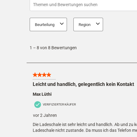
Suchthemen und Bewertungen Suchregion
Beurteilung
Region
1
to
1
–
8 von 8
Bewertungen
8
von
8
4 von 5 Sternen.
Bewertungen
Leicht und handlich, gelegentlich kein Kontakt
Max Lüthi
VERIFIZIERTER KÄUFER
vor 2 Jahren
Die Ladeschale ist sehr leicht und handlich. Ab und z
Ladeschale nicht zustande. Da muss ich das Telefon me