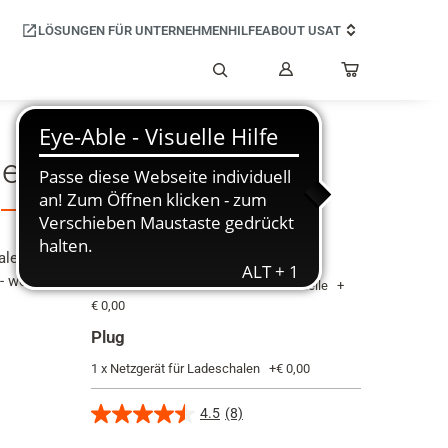
LÖSUNGEN FÜR UNTERNEHMEN
HILFE
ABOUT US
AT
Mein
Benutzerkonto
Suche
alle COMFORT Modelle
Charger
hale ganz
- wo
1 x Ladeschale für alle COMFORT Modelle
+
€ 0,00
Plug
1 x Netzgerät für Ladeschalen
+
€ 0,00
4.5
(8)
4.5
von