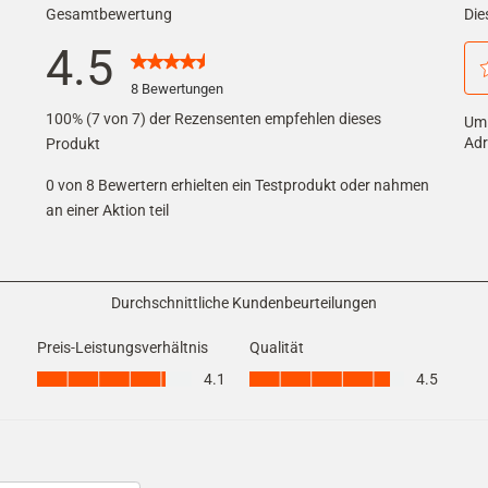
Gesamtbewertung
Die
4.5
8 Bewertungen
Wä
100% (7 von 7) der Rezensenten empfehlen dieses
Um 
ewertungen mit 5 Sternen.
Si
Adr
Produkt
ewertungen mit 4 Sternen.
di
0 von 8 Bewertern erhielten ein Testprodukt oder nahmen
ewertung mit 3 Sternen.
Op
an einer Aktion teil
ewertungen mit 2 Sternen.
u
ewertungen mit 1 Stern.
de
Art
Durchschnittliche Kundenbeurteilungen
mi
Preis-Leistungsverhältnis
Qualität
1
Preis-Leistungsverhältnis, 4.1 von 5
Qualität, 4.5 von 5
4.1
4.5
St
zu
be
Mi