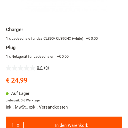
Charger
1 x Ladeschale für das CL390/ CL390HX (white)
+
€ 0,00
Plug
1 x Netzgerät für Ladeschalen
+
€ 0,00
0.0
(0)
0.0
von
€ 24,99
5
Sternen.
Auf Lager
Lieferzeit: 3-6 Werktage
Inkl. MwSt.
,
exkl.
Versandkosten
In den Warenkorb