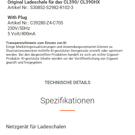
Original Ladeschale für das
CL390/ CL390HX
Artikel Nr.: S30852-S2982-R102-3
With Plug
Artikel Nr.: C39280-Z4-C705
230V/50Hz
5 Volt/400mA
Transparenzhinweis zum Einsatz von KI
Einige Marketingvisualisierungen und Anwendungsszenarien können zu
Illustrationszwecken mithilfe KI-gestützter Designtools erstellt oder optimiert
werden. Bei den dargestellten Produkten handelt es sich um echte Gigaset-
Produkte. KI-gestützte Inhalte werden vor der Veröffentlichung von Gigaset
geprüft und freigegeben.
TECHNISCHE DETAILS
Spezifikationen
Netzgerät für Ladeschalen