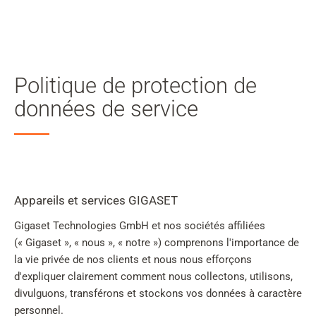
Mon
compte
Rechercher
Skip to main content
Politique de protection de
Passer à la recherche
données de service
Passer à la sélection de langue
Skip to Cookie Configuration
Appareils et services GIGASET
Gigaset Technologies GmbH et nos sociétés affiliées
Cart
(« Gigaset », « nous », « notre ») comprenons l'importance de
Shift+Alt+C
la vie privée de nos clients et nous nous efforçons
Customer Account
d'expliquer clairement comment nous collectons, utilisons,
divulguons, transférons et stockons vos données à caractère
Shift+Alt+A
personnel.