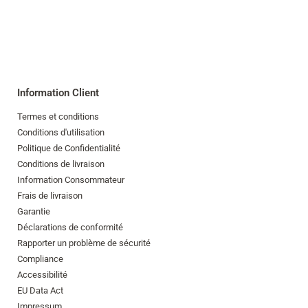
Mon
compte
Rechercher
Skip to main content
Information Client
Passer à la recherche
Termes et conditions
Passer à la sélection de langue
Conditions d'utilisation
Politique de Confidentialité
Skip to Cookie Configuration
Conditions de livraison
Information Consommateur
Frais de livraison
Garantie
Cart
Déclarations de conformité
Rapporter un problème de sécurité
Shift+Alt+C
Compliance
Customer Account
Accessibilité
Shift+Alt+A
EU Data Act
Impressum