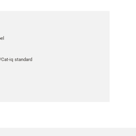
pel
/Cat-iq standard