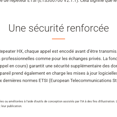
me de répéteur ETSI (ETS300700 V2.1.1). Cela signifie que l
Une sécurité renforcée
Repeater HX, chaque appel est encodé avant d'être transmis. 
 professionnelles comme pour les échanges privés. La fonct
 appel en cours) garantit une sécurité supplémentaire des 
ppareil prend également en charge les mises à jour logiciel
ux dernières normes ETSI (European Telecommunications Sta
es ou améliorées à l'aide d'outils de conception assistés par l'IA à des fins d'illustratio
leur publication.