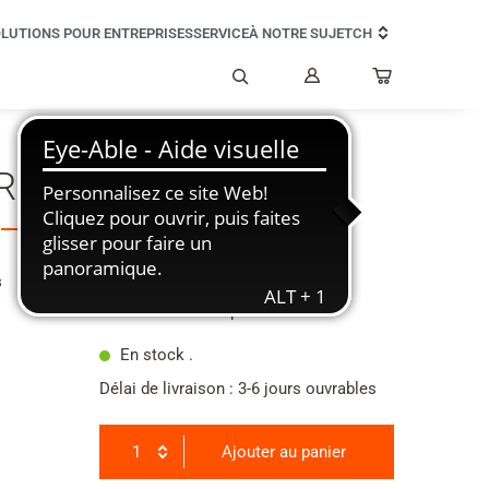
LUTIONS POUR ENTREPRISES
SERVICE
À NOTRE SUJET
CH
Mon
compte
Rechercher
 Repeater HX
CHF 179.00
s
Toutes taxes comprises
En stock .
Délai de livraison : 3-6 jours ouvrables
1
Ajouter au panier