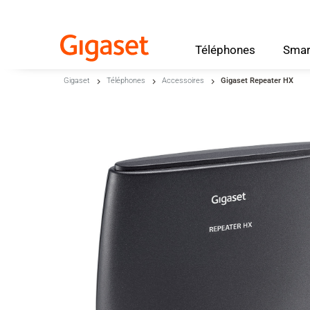
Téléphones
Smar
Skip to main content
Gigaset
Téléphones
Accessoires
Gigaset Repeater HX
Passer à la recherche
Passer à la sélection de langue
Skip to Cookie Configuration
Cart
Shift+Alt+C
Customer Account
Shift+Alt+A