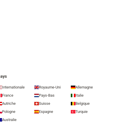
ays
Internationale
Royaume-Uni
Allemagne
France
Pays-Bas
Italie
Autriche
Suisse
Belgique
Pologne
Espagne
Turquie
Australie