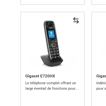
Gigaset E720HX
Giga
Le téléphone complet offrant un
Indén
large éventail de fonctions pour
pour s
tous les routeurs compatibles
DECT.