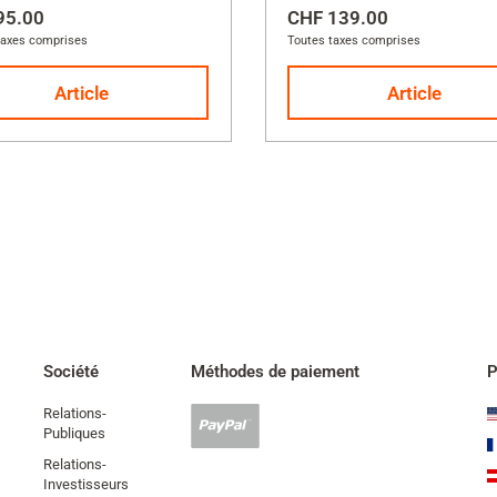
95.00
CHF 139.00
taxes comprises
Toutes taxes comprises
Article
Article
Société
Méthodes de paiement
P
Relations-
Paypal
Publiques
accepté
Relations-
Investisseurs