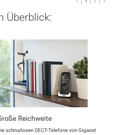
«
1
2
»
m Überblick:
Große Reichweite
ie schnurlosen DECT-Telefone von Gigaset