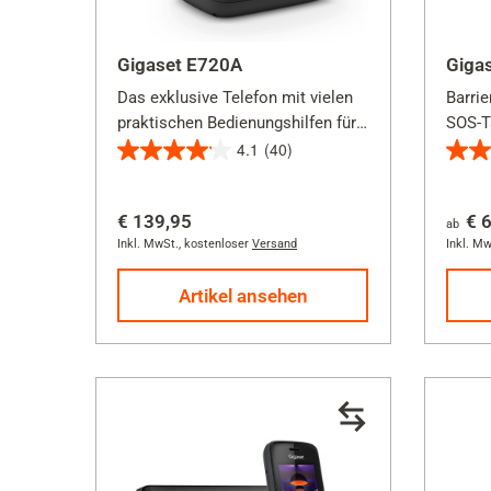
Gigaset E720A
Giga
Das exklusive Telefon mit vielen
Barri
praktischen Bedienungshilfen für
SOS-T
Menschen mit besonderen
4.1
(40)
4.1
4.9
Ansprüchen.
von
von
€ 139,95
€ 
5
5
ab
Inkl. MwSt.
,
kostenloser
Versand
Inkl. Mw
Sternen.
Stern
40
10
Artikel ansehen
Bewertungen
Bewe