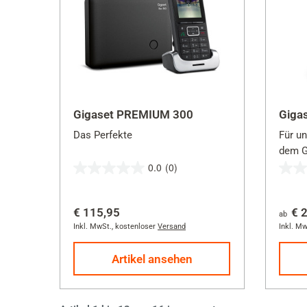
Gigaset PREMIUM 300
Giga
Das Perfekte
Für u
dem G
0.0
(0)
Sie s
0.0
0.0
zuver
von
von
Telefo
€ 115,95
€ 
5
5
ab
Inkl. MwSt.
,
kostenloser
Versand
Inkl. Mw
Sternen.
Stern
Artikel ansehen