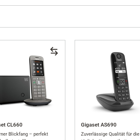
ung
Preis
ufbeantworter
€ 23
ßtasten
set CL660
Gigaset AS690
ner Blickfang – perfekt
Zuverlässige Qualität für die
Schließen