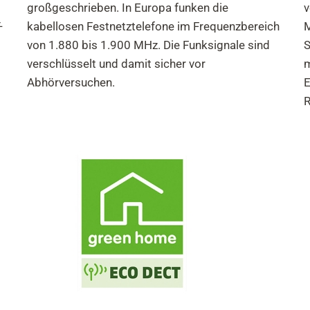
großgeschrieben. In Europa funken die
v
-
kabellosen Festnetztelefone im Frequenzbereich
M
von 1.880 bis 1.900 MHz. Die Funksignale sind
S
verschlüsselt und damit sicher vor
m
Abhörversuchen.
E
R