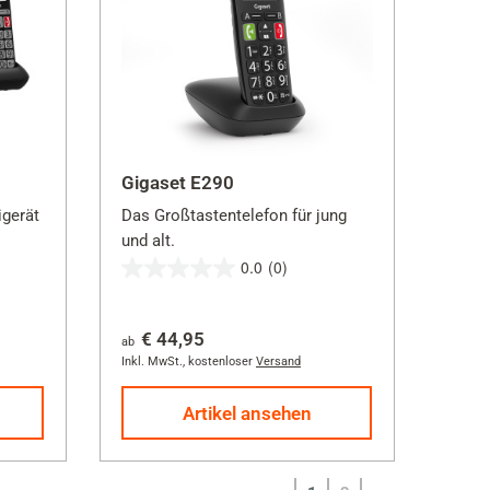
Gigaset E290
igerät
Das Großtastentelefon für jung
und alt.
0.0
(0)
0.0
von
€ 44,95
5
ab
Inkl. MwSt.
,
kostenloser
Versand
Sternen.
Artikel ansehen