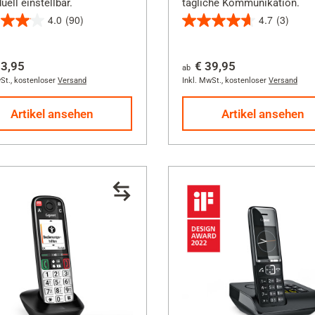
duell einstellbar.
tägliche Kommunikation.
4.0
(90)
4.7
(3)
4.7
von
73,95
€ 39,95
5
ab
St.
,
kostenloser
Versand
Inkl. MwSt.
,
kostenloser
Versand
en.
Sternen.
3
Artikel ansehen
Artikel ansehen
rtungen
Bewertungen