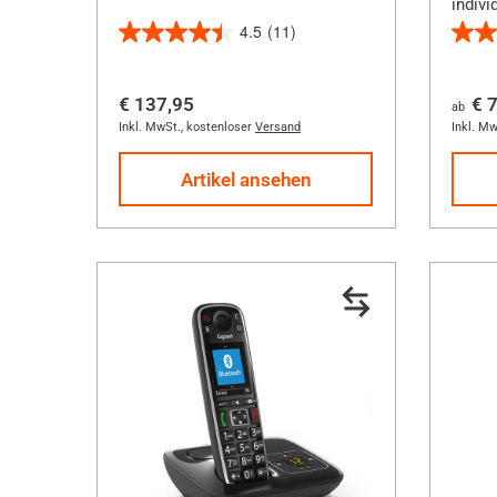
indivi
4.5
(11)
4.5
4.0
von
von
€ 137,95
€ 
5
5
ab
Inkl. MwSt.
,
kostenloser
Versand
Inkl. Mw
Sternen.
Stern
11
90
Artikel ansehen
Bewertungen
Bewe