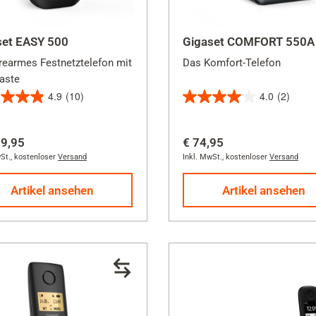
set EASY 500
Gigaset COMFORT 550A
erearmes Festnetztelefon mit
Das Komfort-Telefon
aste
4.9
(10)
4.0
(2)
4.0
von
69,95
€ 74,95
5
St.
,
kostenloser
Versand
Inkl. MwSt.
,
kostenloser
Versand
en.
Sternen.
2
Artikel ansehen
Artikel ansehen
rtungen
Bewertungen