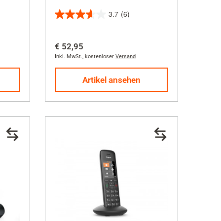
3.7
(6)
3.7
von
€ 52,95
5
Inkl. MwSt.
,
kostenloser
Versand
Sternen.
6
Artikel ansehen
Bewertungen