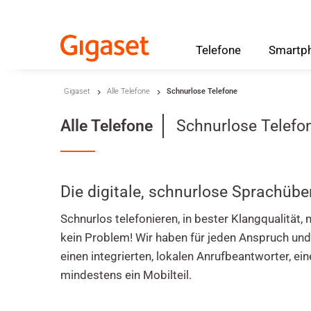
Telefone
Smartp
Skip to main content
Gigaset
Alle Telefone
Schnurlose Telefone
Zur Suche springen
Kategorie
Alle Telefone
Schnurlose Telefo
Zur Sprachauswahl springen
Skip to Cookie Configuration
Die digitale, schnurlose Sprachüb
Schnurlos telefonieren, in bester Klangqualität
Warenkorb
kein Problem! Wir haben für jeden Anspruch un
Shift+Alt+C
einen integrierten, lokalen Anrufbeantworter, e
Customer Account
mindestens ein Mobilteil.
Shift+Alt+A