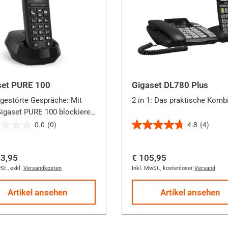
set PURE 100
Gigaset DL780 Plus
ngestörte Gespräche: Mit
2 in 1: Das praktische Komb
igaset PURE 100 blockieren
törende Anrufe und genießen
0.0
(0)
4.8
(4)
4.8
lässige sowie einfache
von
nie.
23,95
€ 105,95
5
St.
,
exkl.
Versandkosten
Inkl. MwSt.
,
kostenloser
Versand
en.
Sternen.
4
Artikel ansehen
Artikel ansehen
Bewertungen