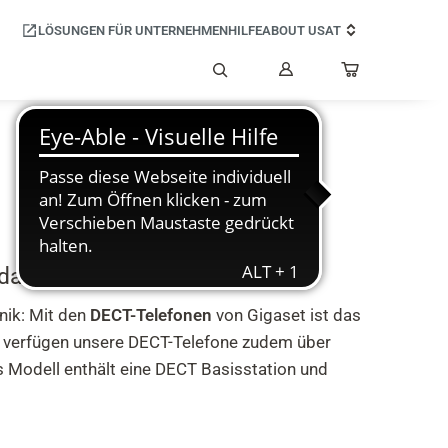
LÖSUNGEN FÜR UNTERNEHMEN
HILFE
ABOUT US
AT
Mein
Benutzerkonto
Suche
 das passende Telefon
nik: Mit den
DECT-Telefonen
von Gigaset ist das
h verfügen unsere DECT-Telefone zudem über
es Modell enthält eine DECT Basisstation und