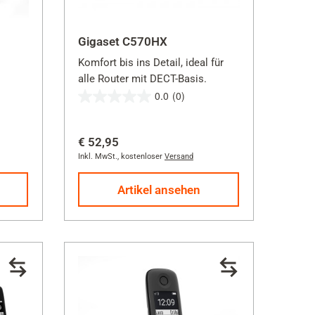
Gigaset C570HX
Komfort bis ins Detail, ideal für
alle Router mit DECT-Basis.
0.0
(0)
0.0
von
€ 52,95
5
Inkl. MwSt.
,
kostenloser
Versand
Sternen.
Artikel ansehen