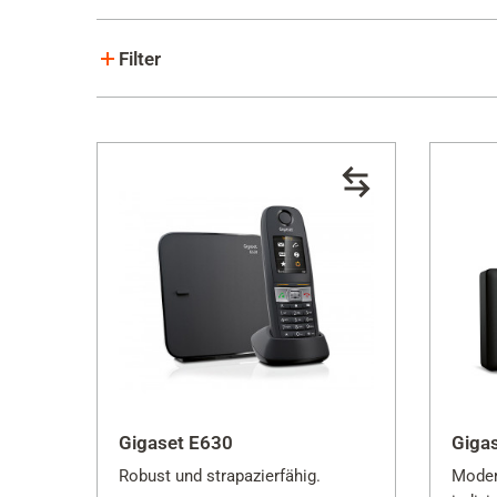
Filter
Gerätefarbe
Ausstatt
Platin Black
Anr
Schwarz
Gro
Silber
Duo
Weiß
Trio
Grau
Anthrazit
Gigaset E630
Giga
Robust und strapazierfähig.
Moder