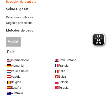
Rescisión del contrato
Sobre Gigaset
Relaciones públicas
Negocio profesional
Métodos de pago
Se
acepta
el
País
pago
mediante
Internacional
Gran Bretaña
Paypal
Alemania
Francia
Países Bajos
Italia
Austria
Suiza
Bélgica
Polonia
España
Turquía
Australia