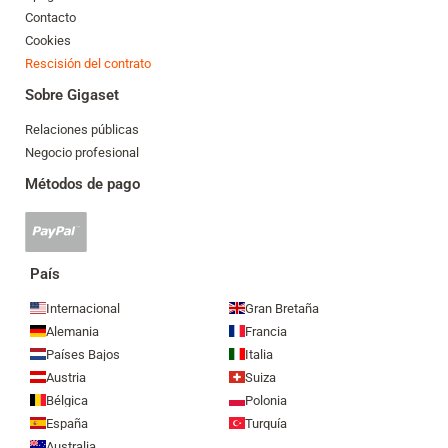
Contacto
Cookies
Rescisión del contrato
Sobre Gigaset
Relaciones públicas
Negocio profesional
Métodos de pago
Se
acepta
el
País
pago
mediante
Internacional
Gran Bretaña
Paypal
Alemania
Francia
Países Bajos
Italia
Austria
Suiza
Bélgica
Polonia
España
Turquía
Australia