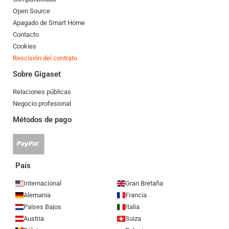
Open Source
Apagado de Smart Home
Contacto
Cookies
Rescisión del contrato
Sobre Gigaset
Relaciones públicas
Negocio profesional
Métodos de pago
Se
acepta
el
País
pago
mediante
Internacional
Gran Bretaña
Paypal
Alemania
Francia
Países Bajos
Italia
Austria
Suiza