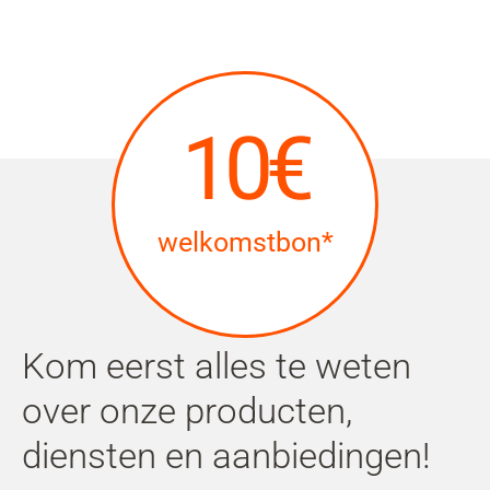
Mijn
gebruiker
Zoeken
Skip to main content
10€
Naar zoeken overslaan
Naar taalkeuze overslaan
welkomstbon*
Skip to Cookie Configuration
Cart
Kom eerst alles te weten
Shift+Alt+C
over onze producten,
Customer Account
diensten en aanbiedingen!
Shift+Alt+A