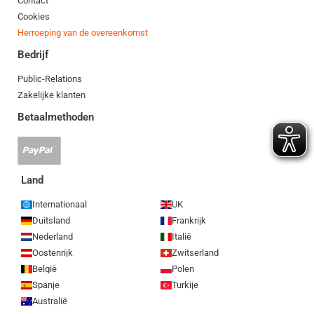
Contact
Cookies
Herroeping van de overeenkomst
Bedrijf
Public-Relations
Zakelijke klanten
Betaalmethoden
PayPal-
betaling
geaccepteerd
Land
Internationaal
UK
Duitsland
Frankrijk
Nederland
Italië
Oostenrijk
Zwitserland
België
Polen
Spanje
Turkije
Australië