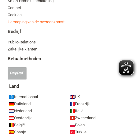
Smart Home uitschakeling
Contact
Cookies
Herroeping van de overeenkomst
Bedrijf
Public-Relations
Zakelijke klanten
Betaalmethoden
PayPal-
betaling
geaccepteerd
Land
Internationaal
UK
Duitsland
Frankrijk
Nederland
Italië
Oostenrijk
Zwitserland
België
Polen
Spanje
Turkije