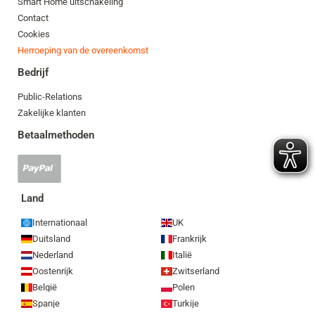
Smart Home uitschakeling
Contact
Cookies
Herroeping van de overeenkomst
Bedrijf
Public-Relations
Zakelijke klanten
Betaalmethoden
PayPal-
betaling
geaccepteerd
Land
Internationaal
UK
Duitsland
Frankrijk
Nederland
Italië
Oostenrijk
Zwitserland
België
Polen
Spanje
Turkije