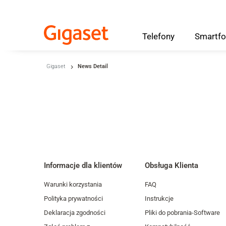
Telefony
Smartfo
Skip to main content
Gigaset
News Detail
Przejdź do wyszukiwania
Przejdź do wyboru języka
Skip to Cookie Configuration
Cart
Informacje dla klientów
Obsługa Klienta
Shift+Alt+C
Warunki korzystania
FAQ
Customer Account
Polityka prywatności
Instrukcje
Deklaracja zgodności
Pliki do pobrania-Software
Shift+Alt+A