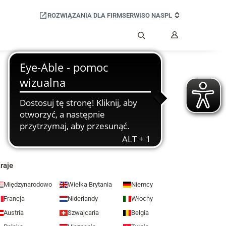
ROZWIĄZANIA DLA FIRM
SERWIS
O NAS
PL
Moje
konto
Szukaj
raje
Międzynarodowo
Wielka Brytania
Niemcy
Francja
Niderlandy
Włochy
Austria
Szwajcaria
Belgia