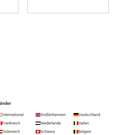
änder
International
Großbritannien
Deutschland
Frankreich
Niederlande
Italien
Österreich
Schweiz
Belgien