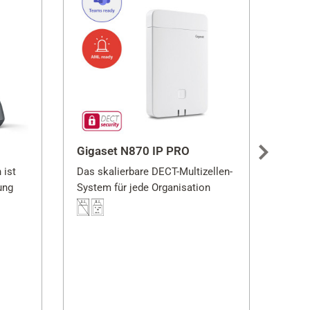
Gigaset N870 IP PRO
Giga
 ist
Das skalierbare DECT-Multizellen-
Die f
ung
System für jede Organisation
Gigas
Lösun
Umge