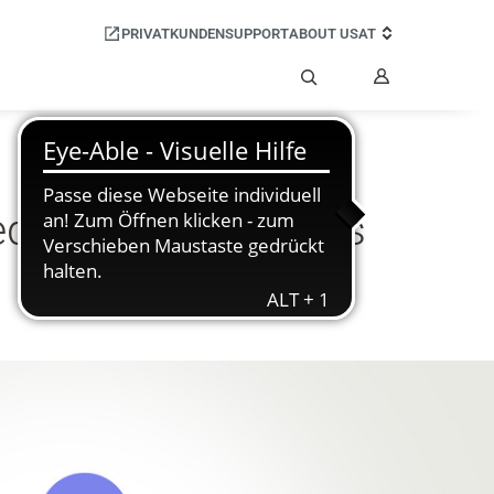
PRIVATKUNDEN
SUPPORT
ABOUT US
AT
Mein
Benutzerko
Suche
fied Communications