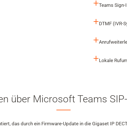
+
Teams Sign-I
+
DTMF (IVR-S
+
Anrufweiterl
+
Lokale Rufum
en über Microsoft Teams SIP
ert, das durch ein Firmware-Update in die Gigaset IP DECT-