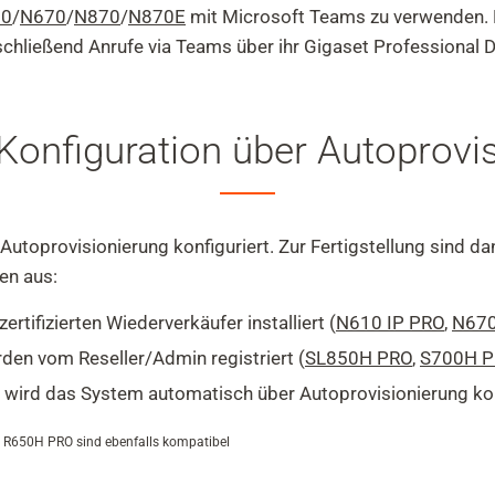
10
/
N670
/
N870
/
N870E
mit Microsoft Teams zu verwenden. 
hließend Anrufe via Teams über ihr Gigaset Professional D
Konfiguration über Autoprovi
toprovisionierung konfiguriert. Zur Fertigstellung sind da
en aus:
tifizierten Wiederverkäufer installiert (
N610 IP PRO
,
N670
den vom Reseller/Admin registriert (
SL850H PRO
,
S700H 
 wird das System automatisch über Autoprovisionierung kon
R650H PRO sind ebenfalls kompatibel