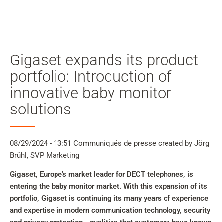
Mon
compte
Rechercher
Skip to main content
Gigaset expands its product
Passer à la recherche
portfolio: Introduction of
innovative baby monitor
Passer à la sélection de langue
solutions
Skip to Cookie Configuration
08/29/2024 - 13:51
Communiqués de presse
created by Jörg
Brühl, SVP Marketing
Cart
Gigaset, Europe's market leader for DECT telephones, is
Shift+Alt+C
entering the baby monitor market. With this expansion of its
Customer Account
portfolio, Gigaset is continuing its many years of experience
Shift+Alt+A
and expertise in modern communication technology, security