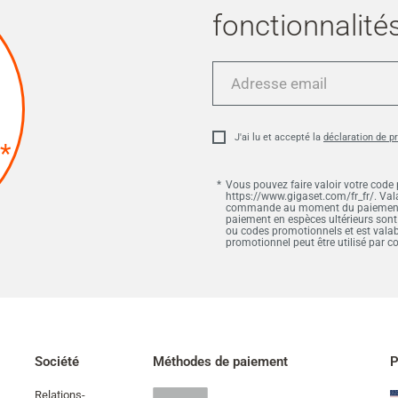
fonctionnalités
Adresse
email
J'ai lu et accepté la
déclaration de p
*
Vous pouvez faire valoir votre code
https://www.gigaset.com/fr_fr/. Vala
commande au moment du paiement et
paiement en espèces ultérieurs sont
ou codes promotionnels et est vala
promotionnel peut être utilisé par
Société
Méthodes de paiement
P
Relations-
Paypal