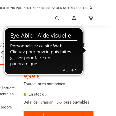
OLUTIONS POUR ENTREPRISES
SERVICE
À NOTRE SUJET
BE
Mon
compte
Rechercher
ear Backside Protector
GS5 PRO SE)
9,99 €
Toutes taxes comprises
l'arrière
mente sa
En stock .
Délai de livraison : 3-6 jours ouvrables
 propre