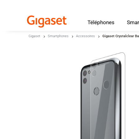
Téléphones
Smar
Skip to main content
Gigaset
Smartphones
Accessoires
Gigaset Crystalclear B
Passer à la recherche
Passer à la sélection de langue
Skip to Cookie Configuration
Cart
Shift+Alt+C
Customer Account
Shift+Alt+A