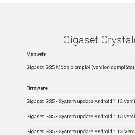
Gigaset Crysta
Manuels
Gigaset GS5 Mode d'emploi (version complète)
Firmware
Gigaset GS5 - System update Android™ 13 vers
Gigaset GS5 - System update Android™ 13 vers
Improvements and changes with version 20:
Update Google security patch to February 20
Gigaset GS5 - System update Android™ 13 Ver
Improvements and changes with version 19: