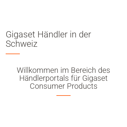
Mein
Benutzer
Suche
Skip to main content
Gigaset Händler in der
Zur Suche springen
Schweiz
Zur Sprachauswahl springen
Skip to Cookie Configuration
Willkommen im Bereich des
Händlerportals für Gigaset
Consumer Products
Warenkorb
Shift+Alt+C
Customer Account
Shift+Alt+A