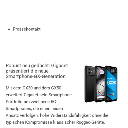
Mein
Benutzer
Suche
Skip to main content
Pressekontakt
Zur Suche springen
Zur Sprachauswahl springen
Skip to Cookie Configuration
Robust neu gedacht: Gigaset
präsentiert die neue
Smartphone-GX-Generation
Mit dem GX30 und dem GX50
Warenkorb
erweitert Gigaset sein Smartphone-
Shift+Alt+C
Portfolio um zwei neue 5G-
Smartphones, die einen neuen
Customer Account
Ansatz verfolgen: hohe Widerstandsfähigkeit ohne die
Shift+Alt+A
typischen Kompromisse klassischer Rugged-Geräte.