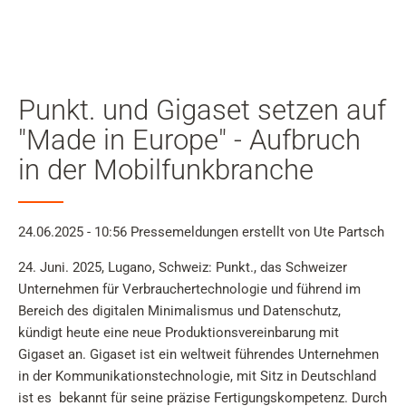
Mein
Benutzer
Suche
Skip to main content
Punkt. und Gigaset setzen auf
Zur Suche springen
"Made in Europe" - Aufbruch
in der Mobilfunkbranche
Zur Sprachauswahl springen
Skip to Cookie Configuration
24.06.2025 - 10:56
Pressemeldungen
erstellt von Ute Partsch
24. Juni. 2025, Lugano, Schweiz: Punkt., das Schweizer
Unternehmen für Verbrauchertechnologie und führend im
Warenkorb
Bereich des digitalen Minimalismus und Datenschutz,
Shift+Alt+C
kündigt heute eine neue Produktionsvereinbarung mit
Customer Account
Gigaset an. Gigaset ist ein weltweit führendes Unternehmen
in der Kommunikationstechnologie, mit Sitz in Deutschland
Shift+Alt+A
ist es bekannt für seine präzise Fertigungskompetenz. Durch