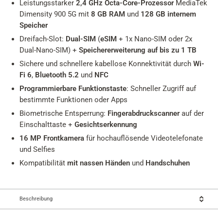
Leistungsstarker
2,4 GHz Octa-Core-Prozessor
MediaTek
Dimensity 900 5G mit
8 GB RAM
und
128 GB internem
Speicher
Dreifach-Slot:
Dual-SIM
(
eSIM
+ 1x Nano-SIM oder 2x
Dual-Nano-SIM) +
Speichererweiterung auf bis zu 1 TB
Sichere und schnellere kabellose Konnektivität durch
Wi-
Fi 6
,
Bluetooth 5.2
und
NFC
Programmierbare Funktionstaste
: Schneller Zugriff auf
bestimmte Funktionen oder Apps
Biometrische Entsperrung:
Fingerabdruckscanner
auf der
Einschalttaste +
Gesichtserkennung
16 MP Frontkamera
für hochauflösende Videotelefonate
und Selfies
Kompatibilität
mit nassen Händen
und
Handschuhen
Beschreibung