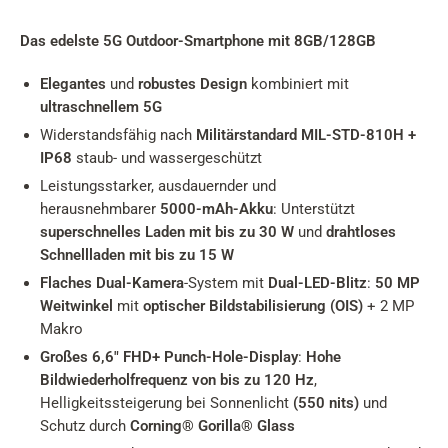
Das edelste 5G Outdoor-Smartphone mit 8GB/128GB
Elegantes
und
robustes Design
kombiniert mit
ultraschnellem 5G
Widerstandsfähig nach
Militärstandard MIL-STD-810H +
IP68
staub- und wassergeschützt
Leistungsstarker, ausdauernder und
herausnehmbarer
5000-mAh-Akku
: Unterstützt
superschnelles Laden mit bis zu 30 W
und
drahtloses
Schnellladen mit bis zu 15 W
Flaches Dual-Kamera
-System mit
Dual-LED-Blitz
:
50 MP
Weitwinkel
mit
optischer Bildstabilisierung (OIS)
+ 2 MP
Makro
Großes 6,6" FHD+ Punch-Hole-Display
:
Hohe
Bildwiederholfrequenz von bis zu 120 Hz
,
Helligkeitssteigerung bei Sonnenlicht
(550 nits)
und
Schutz durch
Corning® Gorilla® Glass