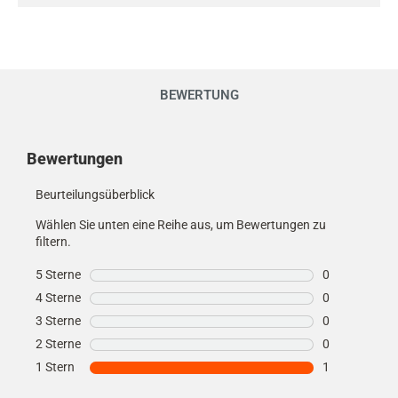
BEWERTUNG
Kundenmeinungen
Bewertungen
Beurteilungsüberblick
Wählen Sie unten eine Reihe aus, um Bewertungen zu
filtern.
5 Sterne
Sterne
0
0 Bewertungen
4 Sterne
Sterne
0
0 Bewertungen
3 Sterne
Sterne
0
0 Bewertungen
2 Sterne
Sterne
0
0 Bewertungen
1 Stern
Sterne
1
1 Bewertung m