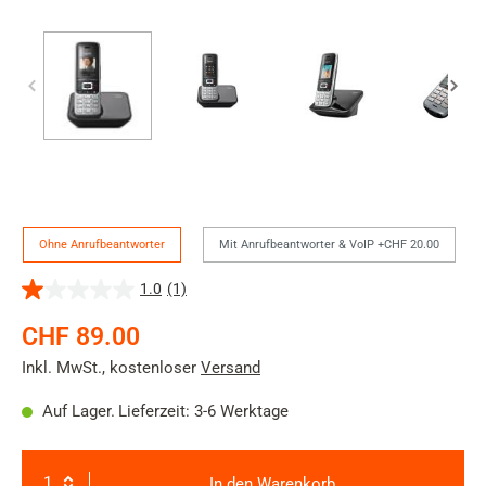
Version
Ohne Anrufbeantworter
Mit Anrufbeantworter & VoIP +CHF 20.00
1.0
(1)
1.0
von
CHF 89.00
5
Sternen.
Inkl. MwSt.
,
kostenloser
Versand
1
Bewertung
Auf Lager.
Lieferzeit: 3-6 Werktage
In den Warenkorb