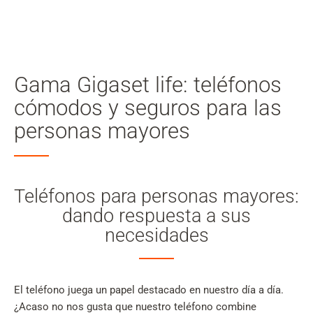
Mi
cuenta
Búsqueda
Skip to main content
Gama Gigaset life: teléfonos
Saltar a la búsqueda
cómodos y seguros para las
personas mayores
Saltar a la selección de idioma
Skip to Cookie Configuration
Teléfonos para personas mayores:
dando respuesta a sus
Cart
necesidades
Shift+Alt+C
Customer Account
El teléfono juega un papel destacado en nuestro día a día.
Shift+Alt+A
¿Acaso no nos gusta que nuestro teléfono combine