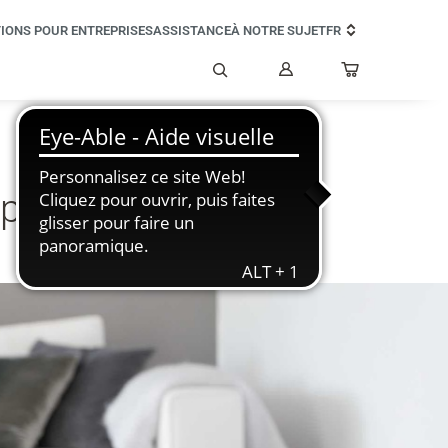
IONS POUR ENTREPRISES
ASSISTANCE
À NOTRE SUJET
FR
Mon
compte
Rechercher
p d'œil