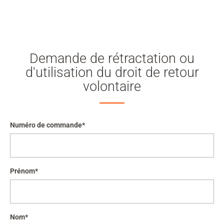
Mon
compte
Rechercher
Skip to main content
Demande de rétractation ou
Passer à la recherche
d'utilisation du droit de retour
volontaire
Passer à la sélection de langue
Skip to Cookie Configuration
Numéro de commande*
Cart
Prénom*
Shift+Alt+C
Customer Account
Shift+Alt+A
Nom*