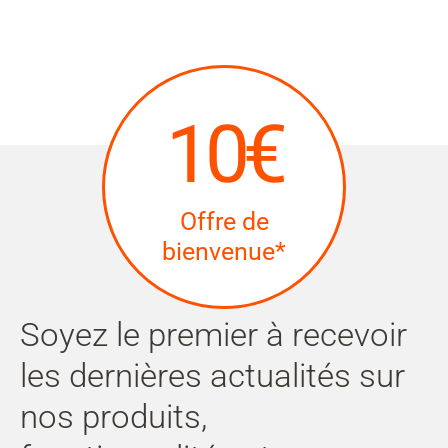
Mon
compte
Rechercher
Skip to main content
10€
Passer à la recherche
Passer à la sélection de langue
Offre de
Skip to Cookie Configuration
bienvenue*
Cart
Soyez le premier à recevoir
Shift+Alt+C
les dernières actualités sur
Customer Account
nos produits,
Shift+Alt+A