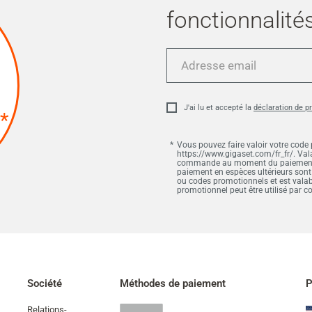
fonctionnalités
Adresse
email
J'ai lu et accepté la
déclaration de p
*
Vous pouvez faire valoir votre code
https://www.gigaset.com/fr_fr/. Vala
commande au moment du paiement et
paiement en espèces ultérieurs sont
ou codes promotionnels et est vala
promotionnel peut être utilisé par
Société
Méthodes de paiement
P
Relations-
Paypal