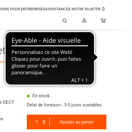
IONS POUR ENTREPRISES
ASSISTANCE
À NOTRE SUJET
FR
Mon
compte
Rechercher
et E560HX
74,99 €
Toutes taxes comprises
En stock .
se DECT
Délai de livraison : 3-5 jours ouvrables
es
1
Ajouter au panier