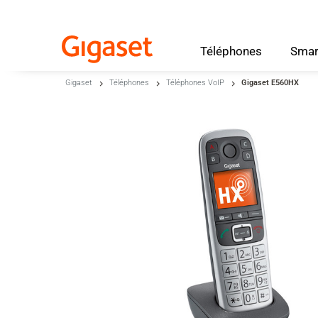
Téléphones
Smar
Skip to main content
Gigaset
Téléphones
Téléphones VoIP
Gigaset E560HX
Passer à la recherche
Passer à la sélection de langue
Skip to Cookie Configuration
Cart
Shift+Alt+C
Customer Account
Shift+Alt+A