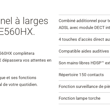
nel à larges
Combiné additionnel pour t
ADSL avec module DECT in
 E560HX.
4 touches d'accès direct a
Compatible aides auditives
E560HX complètera
X dépassera vos attentes en
Son mains-libres HDSP™ ext
Répertoire 150 contacts
que et ses fonctions
al de votre quotidien.
Fonction surveillance de pi
Fonction lampe torche