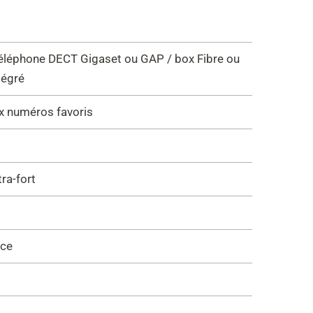
éléphone DECT Gigaset ou GAP / box Fibre ou
tégré
ux numéros favoris
ra-fort
èce