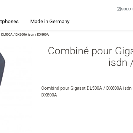
SOLUT
tphones
Made
in
Germany
 DL500A / DX600A isdn / DX800A
Combiné pour Gig
isdn
Combiné pour Gigaset DL500A / DX600A isdn 
DX800A