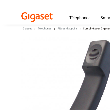
Téléphones
Smar
Skip to main content
Gigaset
Téléphones
Pièces d'appoint
Combiné pour Gigaset
Passer à la recherche
Passer à la sélection de langue
Skip to Cookie Configuration
Cart
Shift+Alt+C
Customer Account
Shift+Alt+A