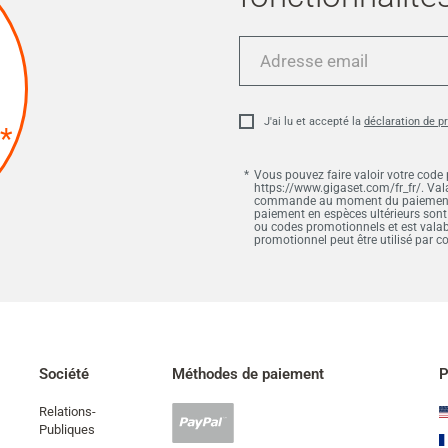
Adresse
email
J'ai lu et accepté la
déclaration de p
*
Vous pouvez faire valoir votre code
https://www.gigaset.com/fr_fr/. Vala
commande au moment du paiement et
paiement en espèces ultérieurs sont
ou codes promotionnels et est vala
promotionnel peut être utilisé par
Société
Méthodes de paiement
P
Relations-
Paypal
Publiques
accepté