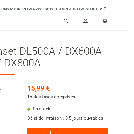
IONS POUR ENTREPRISES
ASSISTANCE
À NOTRE SUJET
FR
Mon
compte
Rechercher
aset DL500A / DX600A
 / DX800A
15,99 €
/
Toutes taxes comprises
En stock .
Délai de livraison : 3-5 jours ouvrables