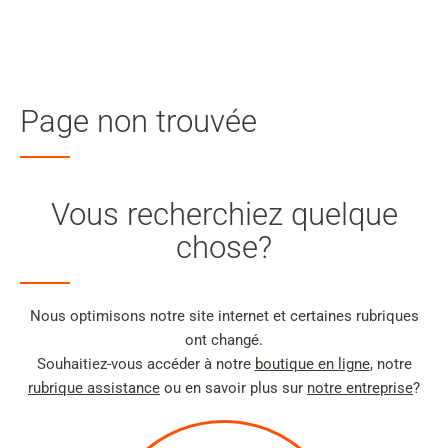
Mon
compte
Rechercher
Skip to main content
Page non trouvée
Passer à la recherche
Passer à la sélection de langue
Vous recherchiez quelque
Skip to Cookie Configuration
chose?
Nous optimisons notre site internet et certaines rubriques
Cart
ont changé.
Shift+Alt+C
Souhaitiez-vous accéder à notre
boutique en ligne
, notre
rubrique assistance
ou en savoir plus sur
notre entreprise
?
Customer Account
Shift+Alt+A