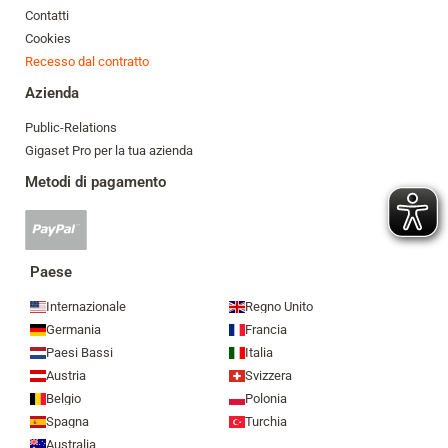
Contatti
Cookies
Recesso dal contratto
Azienda
Public-Relations
Gigaset Pro per la tua azienda
Metodi di pagamento
Pagamento
Paypal
accettato
Paese
Internazionale
Regno Unito
Germania
Francia
Paesi Bassi
Italia
Austria
Svizzera
Belgio
Polonia
Spagna
Turchia
Australia