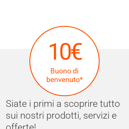
Il
mio
Cerca
account
Skip to main content
Salta alla ricerca
10€
Salta alla selezione della lingua
Skip to Cookie Configuration
Buono di
benvenuto*
Cart
Siate i primi a scoprire tutto
Shift+Alt+C
Customer Account
sui nostri prodotti, servizi e
Shift+Alt+A
offerte!