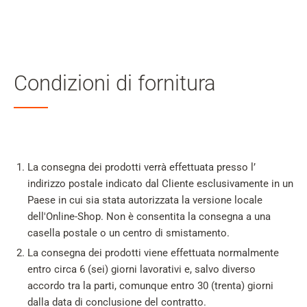
Il
mio
Cerca
account
Skip to main content
Condizioni di fornitura
Salta alla ricerca
Salta alla selezione della lingua
Skip to Cookie Configuration
La consegna dei prodotti verrà effettuata presso l’
indirizzo postale indicato dal Cliente esclusivamente in un
Paese in cui sia stata autorizzata la versione locale
dell'Online-Shop. Non è consentita la consegna a una
Cart
casella postale o un centro di smistamento.
Shift+Alt+C
La consegna dei prodotti viene effettuata normalmente
Customer Account
entro circa 6 (sei) giorni lavorativi e, salvo diverso
accordo tra la parti, comunque entro 30 (trenta) giorni
Shift+Alt+A
dalla data di conclusione del contratto.