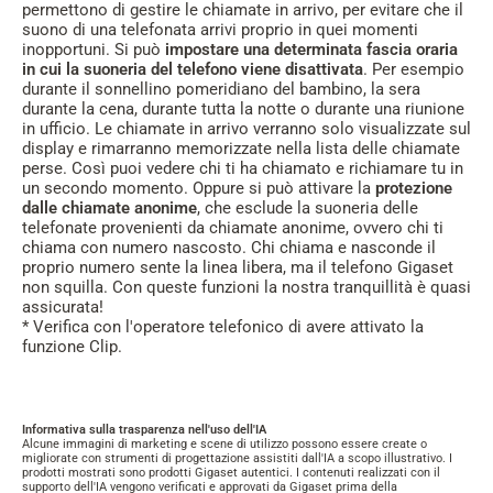
permettono di gestire le chiamate in arrivo, per evitare che il
suono di una telefonata arrivi proprio in quei momenti
inopportuni. Si può
impostare una determinata fascia oraria
in cui la suoneria del telefono viene disattivata
. Per esempio
durante il sonnellino pomeridiano del bambino, la sera
durante la cena, durante tutta la notte o durante una riunione
in ufficio. Le chiamate in arrivo verranno solo visualizzate sul
display e rimarranno memorizzate nella lista delle chiamate
perse. Così puoi vedere chi ti ha chiamato e richiamare tu in
un secondo momento. Oppure si può attivare la
protezione
dalle chiamate anonime
, che esclude la suoneria delle
telefonate provenienti da chiamate anonime, ovvero chi ti
chiama con numero nascosto. Chi chiama e nasconde il
proprio numero sente la linea libera, ma il telefono Gigaset
non squilla. Con queste funzioni la nostra tranquillità è quasi
assicurata!
* Verifica con l'operatore telefonico di avere attivato la
funzione Clip.
Informativa sulla trasparenza nell'uso dell'IA
Alcune immagini di marketing e scene di utilizzo possono essere create o
migliorate con strumenti di progettazione assistiti dall'IA a scopo illustrativo. I
prodotti mostrati sono prodotti Gigaset autentici. I contenuti realizzati con il
supporto dell'IA vengono verificati e approvati da Gigaset prima della