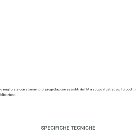
igliorate con strumenti di progettazione assistiti dall'IA a scopo illustrativo. I prodotti m
bblicazione.
SPECIFICHE TECNICHE