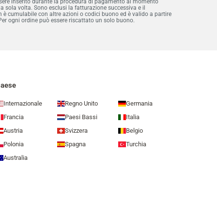
essere inserito durante la procedura di pagamento al momento
na sola volta. Sono esclusi la fatturazione successiva e il
è cumulabile con altre azioni o codici buono ed è valido a partire
Per ogni ordine può essere riscattato un solo buono.
aese
Internazionale
Regno Unito
Germania
Francia
Paesi Bassi
Italia
Austria
Svizzera
Belgio
Polonia
Spagna
Turchia
Australia