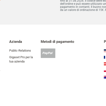
fino al 31.08.2026. Il codice deve 
dell'ordine e può essere utilizzato u
pagamento in contanti. Il buono non 
da un valore di ordinazione di 15€ .
Azienda
Metodi di pagamento
P
Public-Relations
Pagamento
Paypal
Gigaset Pro per la
accettato
tua azienda
e