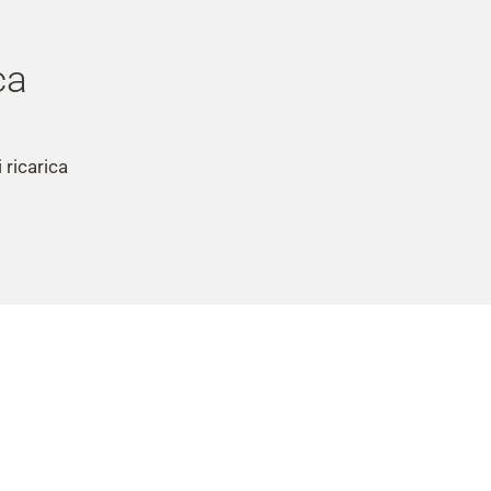
ca
 ricarica