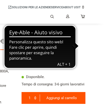
SOLUZIONI PER LE AZIENDE
SERVICE
ABOUT US
IT
Il
mio
Cerca
account
er base di ricarica
15,99 €
IVA inclusa
X800A,
Disponibile.
Tempo di consegna: 3-6 giorni lavorativi
riore
1
Aggiungi al carrello
e.