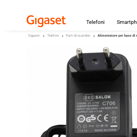
Telefoni
Smartph
Skip to main content
Gigaset
Telefoni
Parti di ricambio
Alimentatore per base di 
Salta alla ricerca
Salta alla selezione della lingua
Skip to Cookie Configuration
Cart
Shift+Alt+C
Customer Account
Shift+Alt+A