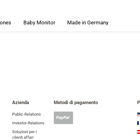
ones
Baby
Monitor
Made
in
Germany
Azienda
Metodi di pagamento
P
Public-Relations
Pagamento
Paypal
Investor-Relations
accettato
Soluzioni per i
clienti affari