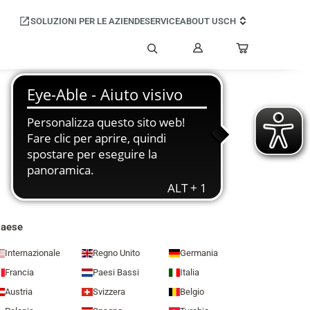
SOLUZIONI PER LE AZIENDE
SERVICE
ABOUT US
CH
Il
mio
Cerca
account
aese
Internazionale
Regno Unito
Germania
Francia
Paesi Bassi
Italia
Austria
Svizzera
Belgio