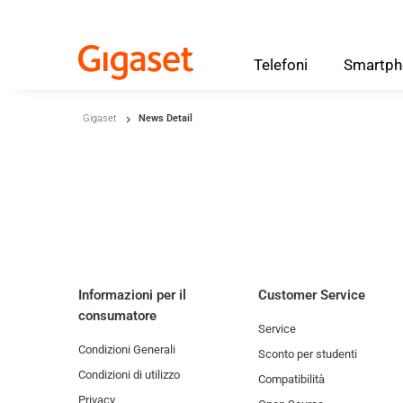
Telefoni
Smartph
Skip to main content
Gigaset
News Detail
Salta alla ricerca
Salta alla selezione della lingua
Skip to Cookie Configuration
Cart
Informazioni per il
Customer Service
consumatore
Shift+Alt+C
Service
Condizioni Generali
Customer Account
Sconto per studenti
Condizioni di utilizzo
Compatibilità
Shift+Alt+A
Privacy