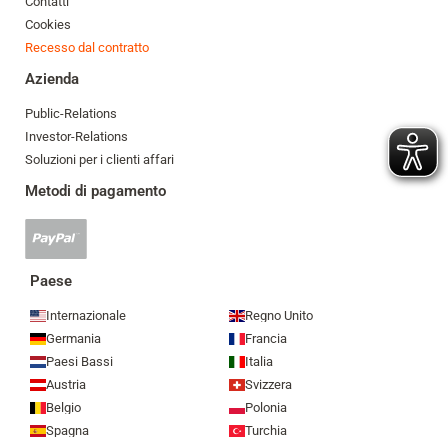
Contatti
Cookies
Recesso dal contratto
Azienda
Public-Relations
Investor-Relations
Soluzioni per i clienti affari
Metodi di pagamento
Pagamento
Paypal
accettato
Paese
Internazionale
Regno Unito
Germania
Francia
Paesi Bassi
Italia
Austria
Svizzera
Belgio
Polonia
Spagna
Turchia