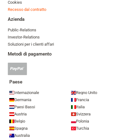
Cookies
Recesso dal contratto
Azienda
Public-Relations
Investor-Relations
Soluzioni per i clienti affari
Metodi di pagamento
Pagamento
Paypal
accettato
Paese
Internazionale
Regno Unito
Germania
Francia
Paesi Bassi
Italia
Austria
Svizzera
Belgio
Polonia
Spagna
Turchia
Australia